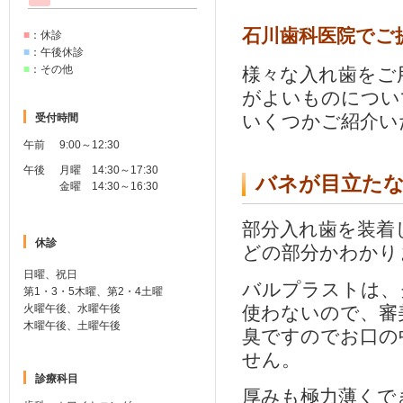
石川歯科医院でご
■
：休診
■
：午後休診
■
：その他
様々な入れ歯をご
がよいものについ
いくつかご紹介い
受付時間
午前
9:00～12:30
午後
月曜 14:30～17:30
バネが目立たな
金曜 14:30～16:30
部分入れ歯を装着
休診
どの部分かわかり
日曜、祝日
バルプラストは、
第1・3・5木曜、第2・4土曜
火曜午後、水曜午後
使わないので、審
木曜午後、土曜午後
臭ですのでお口の
せん。
診療科目
厚みも極力薄くで