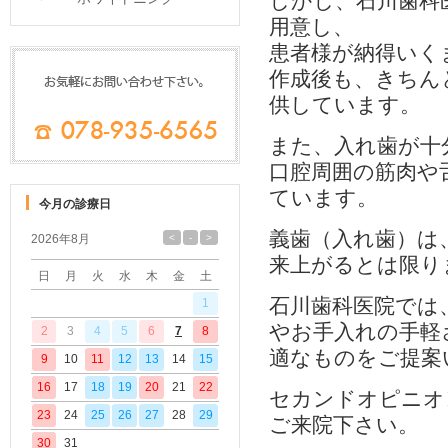
しかし、石川歯科
用意し、
患者様が納得いく
ご
予
作成後も、きちん
約、
供しています。
お
問
また、入れ歯が十
合
口腔周囲の筋肉や
わ
ご
ています。
せ
今月の診療日
案
内
義歯（入れ歯）は
2026年8月
来上がるとは限り
日
月
火
水
木
金
土
石川歯科医院では
1
やお手入れの手軽
2
3
4
5
6
7
8
適なものをご提案
9
10
11
12
13
14
15
16
17
18
19
20
21
22
セカンドオピニオ
23
24
25
26
27
28
29
ご来院下さい。
30
31