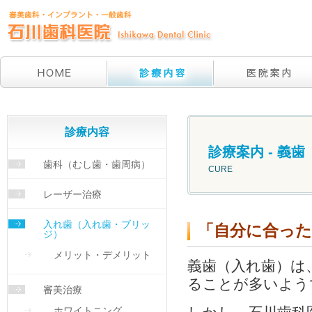
主
な
カ
テ
ゴ
診療内容
リ
ー
診療案内 - 義
歯科（むし歯・歯周病）
CURE
レーザー治療
入れ歯（入れ歯・ブリッ
「自分に合っ
ジ）
メリット・デメリット
義歯（入れ歯）は
ることが多いよう
審美治療
ホワイトニング