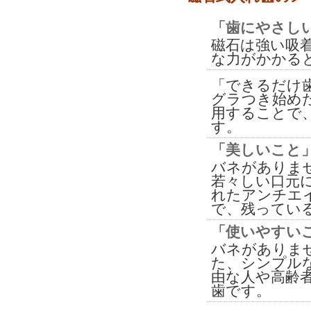
「歯にやさし
磁石は強い吸
な力がかかる
「できるだけ
グラつき始め
用することで
す。
「美しいこと
バネがありま
若々しい口元
れたアンチエ
で、残ってい
「使いやすい
バネがありま
た、シンプル
由な人や高齢
歯です。