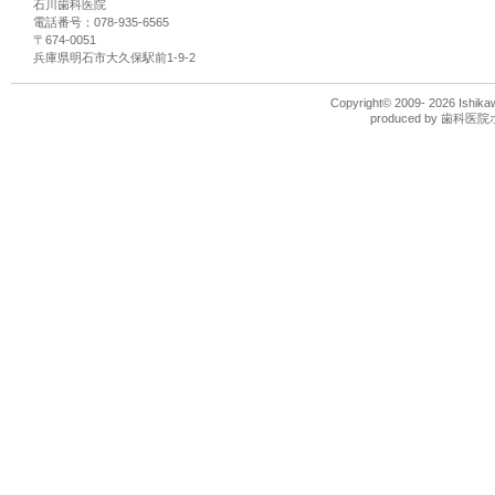
石川歯科医院
般
電話番号：078-935-6565
歯
〒674-0051
科、
兵庫県明石市大久保駅前1-9-2
審
美
治
Copyright© 2009-
2026 Ishikaw
療、
produced by
歯科医院
入
れ
歯
の
石
川
歯
科
医
院
の
情
報