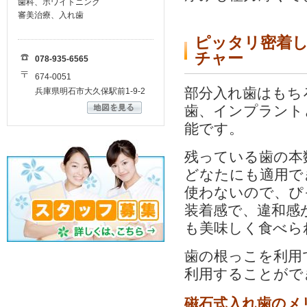
歯科、ホワイトニング
審美治療、入れ歯
ピッタリ密着し
チャー
078-935-6565
674-0051
部分入れ歯はもち
兵庫県明石市大久保駅前1-9-2
歯、インプラント
能です。
残っている歯の本
どなたにも適用で
使わないので、ぴ
装着感で、違和感
も美味しく食べら
歯の根っこを利用
利用することがで
磁石式入れ歯のメ